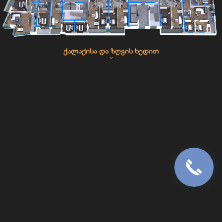
ᲥᲐᲚᲐᲥᲘᲡᲐ ᲓᲐ ᲖᲦᲕᲘᲡ ᲮᲔᲓᲘᲗ