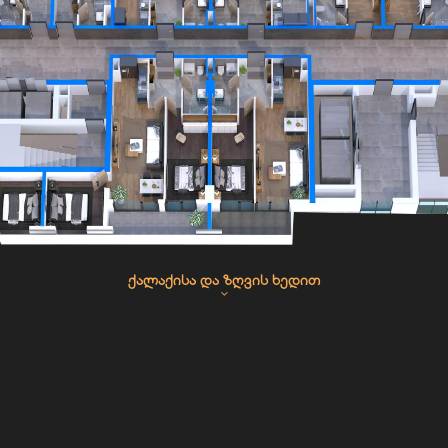
ᲥᲐᲚᲐᲥᲘᲡᲐ ᲓᲐ ᲖᲦᲕᲘᲡ ᲮᲔᲓᲘᲗ