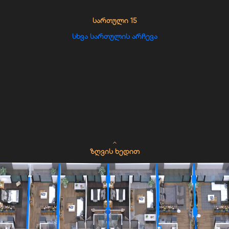
ᲡᲐᲠᲗᲣᲚᲘ 15
ᲡᲮᲕᲐ ᲡᲐᲠᲗᲣᲚᲘᲡ ᲐᲠᲩᲔᲕᲐ
ᲖᲦᲕᲘᲡ ᲮᲔᲓᲘᲗ