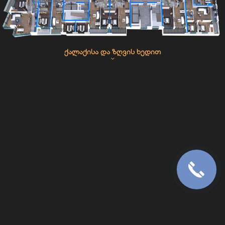
ᲥᲐᲚᲐᲥᲘᲡᲐ ᲓᲐ ᲖᲦᲕᲘᲡ ᲮᲔᲓᲘᲗ