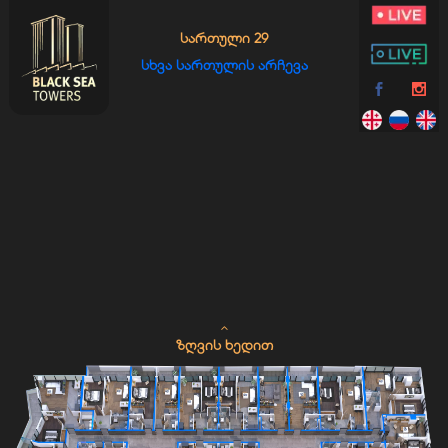
ᲡᲐᲠᲗᲣᲚᲘ 29
ᲡᲮᲕᲐ ᲡᲐᲠᲗᲣᲚᲘᲡ ᲐᲠᲩᲔᲕᲐ
ᲖᲦᲕᲘᲡ ᲮᲔᲓᲘᲗ