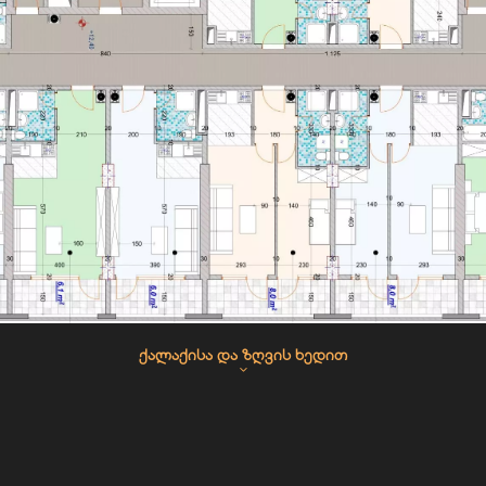
ᲥᲐᲚᲐᲥᲘᲡᲐ ᲓᲐ ᲖᲦᲕᲘᲡ ᲮᲔᲓᲘᲗ