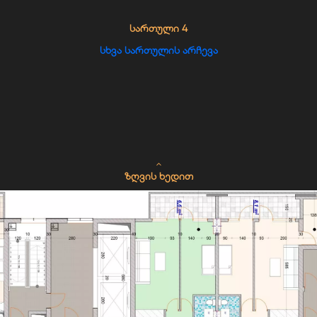
ᲡᲐᲠᲗᲣᲚᲘ 4
ᲡᲮᲕᲐ ᲡᲐᲠᲗᲣᲚᲘᲡ ᲐᲠᲩᲔᲕᲐ
ᲖᲦᲕᲘᲡ ᲮᲔᲓᲘᲗ