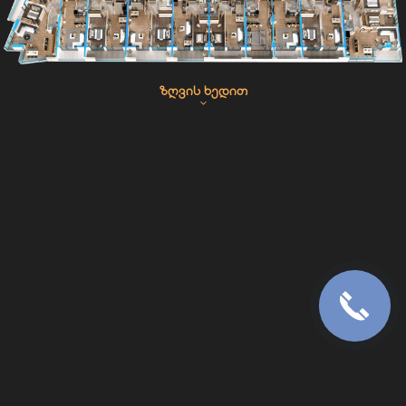
ᲖᲦᲕᲘᲡ ᲮᲔᲓᲘᲗ