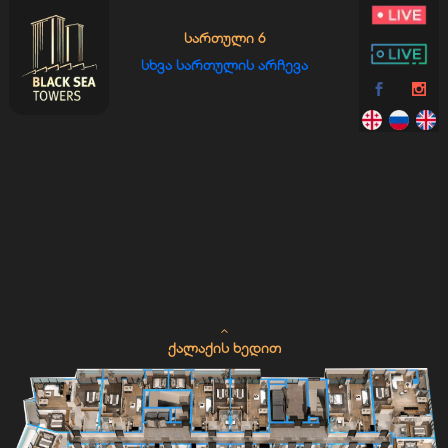
ᲡᲐᲠᲗᲣᲚᲘ 6
ᲡᲮᲕᲐ ᲡᲐᲠᲗᲣᲚᲘᲡ ᲐᲠᲩᲔᲕᲐ
ᲥᲐᲚᲐᲥᲘᲡ ᲮᲔᲓᲘᲗ