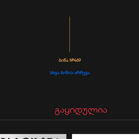
ᲑᲘᲜᲐ №469
ᲡᲮᲕᲐ ᲑᲘᲜᲘᲡ ᲐᲠᲩᲔᲕᲐ
გაყიდულია