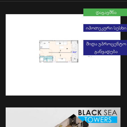
დაჯავშნა
იპოთეკური სესხი
შიდა უპროცენტო
განვადება