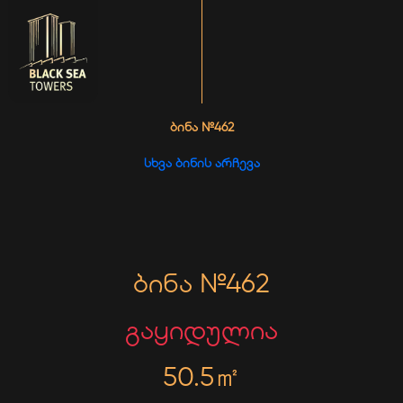
ᲑᲘᲜᲐ №462
ᲡᲮᲕᲐ ᲑᲘᲜᲘᲡ ᲐᲠᲩᲔᲕᲐ
ბინა №462
გაყიდულია
50.5㎡