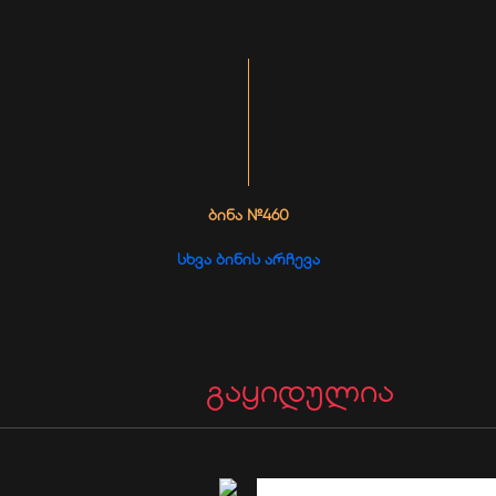
ᲑᲘᲜᲐ №460
ᲡᲮᲕᲐ ᲑᲘᲜᲘᲡ ᲐᲠᲩᲔᲕᲐ
გაყიდულია