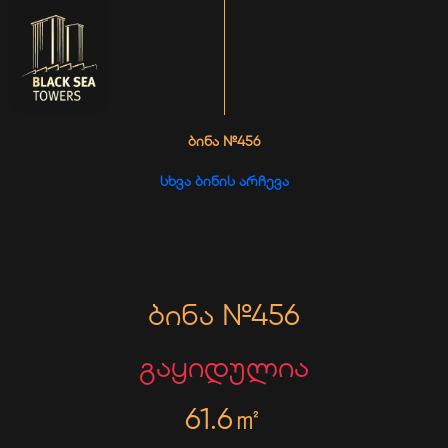
ᲑᲘᲜᲐ №456
ᲡᲮᲕᲐ ᲑᲘᲜᲘᲡ ᲐᲠᲩᲔᲕᲐ
ბინა №456
გაყიდულია
61.6㎡