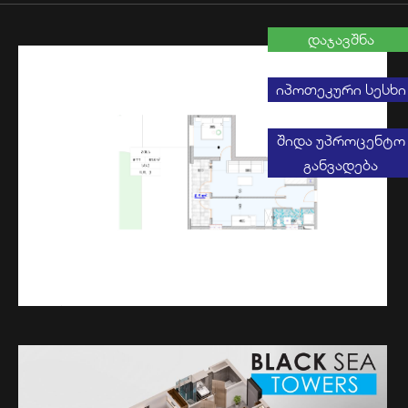
დაჯავშნა
იპოთეკური სესხი
შიდა უპროცენტო
განვადება