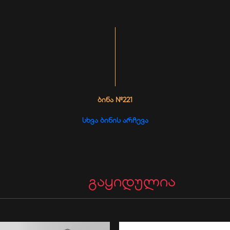
ᲑᲘᲜᲐ №221
ᲡᲮᲕᲐ ᲑᲘᲜᲘᲡ ᲐᲠᲩᲔᲕᲐ
გაყიდულია