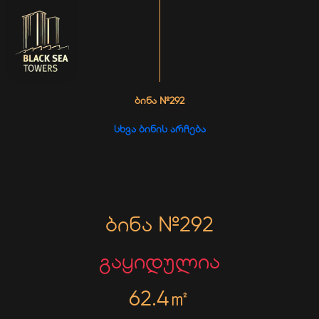
ᲑᲘᲜᲐ №292
ᲡᲮᲕᲐ ᲑᲘᲜᲘᲡ ᲐᲠᲩᲔᲑᲐ
ბინა №292
გაყიდულია
62.4㎡