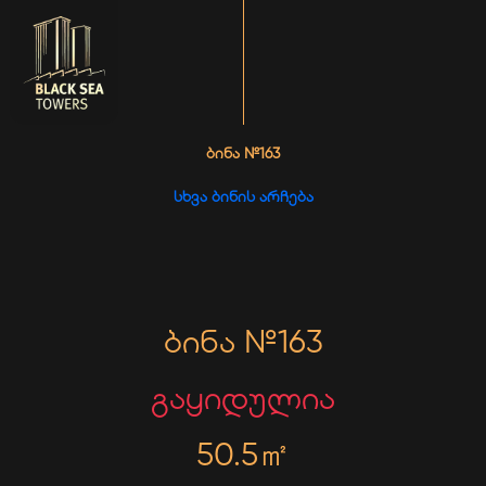
ᲑᲘᲜᲐ №163
ᲡᲮᲕᲐ ᲑᲘᲜᲘᲡ ᲐᲠᲩᲔᲑᲐ
ბინა №163
გაყიდულია
50.5㎡