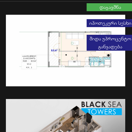
დაჯავშნა
იპოთეკური სესხი
შიდა უპროცენტო
განვადება