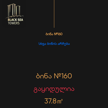
ᲑᲘᲜᲐ №160
ᲡᲮᲕᲐ ᲑᲘᲜᲘᲡ ᲐᲠᲩᲔᲑᲐ
ბინა №160
გაყიდულია
37.8㎡