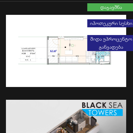
დაჯავშნა
იპოთეკური სესხი
შიდა უპროცენტო
განვადება